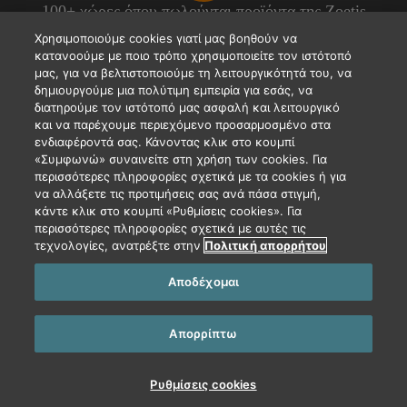
100+ χώρες όπου πωλούνται προϊόντα της Zoetis
Χρησιμοποιούμε cookies γιατί μας βοηθούν να
κατανοούμε με ποιο τρόπο χρησιμοποιείτε τον ιστότοπό
μας, για να βελτιστοποιούμε τη λειτουργικότητά του, να
300 περίπου γραμμές παραγωγής
δημιουργούμε μια πολύτιμη εμπειρία για εσάς, να
διατηρούμε τον ιστότοπό μας ασφαλή και λειτουργικό
και να παρέχουμε περιεχόμενο προσαρμοσμένο στα
ενδιαφέροντά σας. Κάνοντας κλικ στο κουμπί
«Συμφωνώ» συναινείτε στη χρήση των cookies. Για
Για περισσότερες πληροφορίες επισκεφθείτε τη
περισσότερες πληροφορίες σχετικά με τα cookies ή για
zoetis.gr
σελίδα μας
να αλλάξετε τις προτιμήσεις σας ανά πάσα στιγμή,
κάντε κλικ στο κουμπί «Ρυθμίσεις cookies». Για
περισσότερες πληροφορίες σχετικά με αυτές τις
τεχνολογίες, ανατρέξτε στην
Πολιτική απορρήτου
© Copyright 2026. Όλα τα εμπορικά σήματα αποτελούν ιδιοκτησία
Αποδέχομαι
της Zoetis Inc., των θυγατρικών της ή/και των δικαιοπαρόχων της.
Όλα τα άλλα εμπορικά σήματα αποτελούν ιδιοκτησία των
αντίστοιχων κατόχων τους.
Απορρίπτω
Δήλωση περί απορρήτου
Όροι Χρήσης
Ρυθμίσεις cookies
Ρυθμίσεις cookies
MM-31610