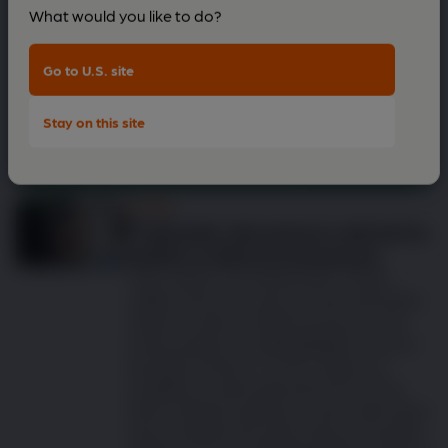
What would you like to do?
Go to U.S. site
Stay on this site
Zkontrolovat mého psa
Koček
7 způsobů, jak pomoci vaší kočce
udržet si zdravou hmotnost
Jako milující „chovatel koček“ chcete
udělat vše pro to, aby byl váš kočičí přítel
šťastný a zdravý. Řízení hmotnosti vaší
kočky je jednou z nejdůležitějších věcí pro
její celkové zdraví. V tomto článku se
podělíme o sedm jednoduchých kroků,
které můžete podniknout, aby vaše kočka
byla ve špičkové kondici. Na konci budete