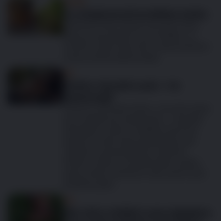
Koček
Co očekávat při prohlídce kočky
Veterináři často doporučují, aby kočky
absolvovaly každoroční prohlídku, a u
starších koček nebo těch s dlouhodobým
onemocněním ještě častěji.
Psi
Změny chování u psů – Co
znamenají?
Pokud si všimnete změny v chování svého
psa, můžete být znepokojeni – obzvlášť
když klidný rodinný mazlíček začne být
agresivní, nebo když společenský pes
najednou působí plachým dojmem.
Možná si dokonce budete klást otázku,
zda je změna skutečná, nebo jestli si ji jen
představujete.
Psi
Kdy už je svědění u psa signálem,