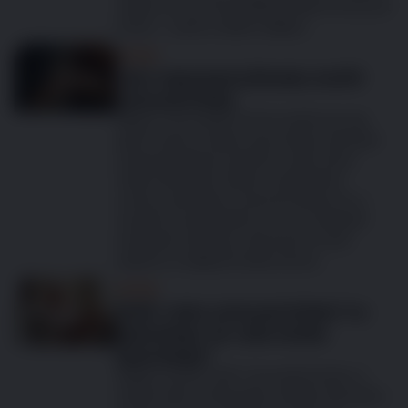
vědět, proč je tak důležité hlídat hmotnost
kočky – a jak to dělat nejlépe.
Koček
Jak rozpoznat příznaky kočičí
osteoartritidy
Nikdo z chovatelů nechce sledovat, jak
jejich kočka s věkem zpomaluje, ale ještě
znepokojivější je nejistota, zda ji něco
nebolí. Bohužel, věkem podmíněná
onemocnění jako osteoartritida jsou u
starších koček běžná, proto je zásadní
znát jejich příznaky, abyste jim mohli
zajistit co nejlepší kvalitu života.
Koček
Stáří, nebo osteoartritida? Co
způsobuje, že vaše kočka
zpomaluje?
Každý „kočičí rodič“ chovatel koček si v
mládí svého chlupatého přítele užívá jeho