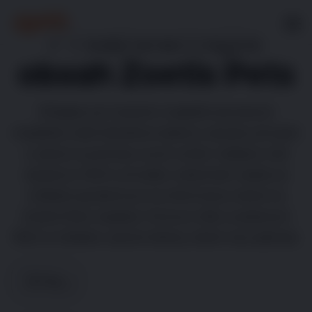
Prozkoumejte
obsah Zoetis Pets
Přidejte se k tisícům majitelů domácích
mazlíčků, kteří důvěřují našemu obsahu při péči
o zdraví a pohodu svých zvířat. Veškerý náš
obsah je 100% schválen veterináři, takže se
můžete spolehnout na informace, které na
Zoetis Pets najdete. Pomocí níže uvedených
filtrů si můžete vybrat články, které vás zajímají.
Filtry