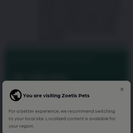
stresující. Pravidelné kontroly jsou však
důležité, aby zůstala v kondici a zdravá, a
při nemoci může být potřeba častější
návštěva veterináře. Jak tedy udělat
tento zážitek pozitivnější pro všechny
zúčastněné?
Online posouzení osteoartritidy u psů
Je váš pes
pomalejší při
vstávání po
You are visiting Zoetis Pets
odpočinku?
For a better experience, we recommend switching
to your local site. Localized content is available for
your region.