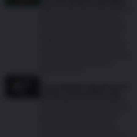
že by měl navštívit veterináře?
Každý pes miluje, když se může poškrábat,
že? Škrábání je stejně přirozené jako
štěkání na kočky, třesení po dešti nebo
vrčení na pošťáka. Ale kdy se z běžného
škrábání stává problém? Často totiž
svědění signalizuje hlubší potíže, které si
zaslouží pozornost. Přinášíme vám tipy,
na co si dát pozor, abyste svého mazlíčka
ochránili před kožními problémy a
zbytečným stresem.
Psi
Proč je důležité rozpoznat první
příznaky osteoartritidy u psů
Osteoartritida je postupující a bolestivé
onemocnění kloubů, které podle odhadů
postihuje 2 z 5 psů. Způsobuje zánět,
bolest, ztuhlost a další nepříjemné
symptomy, které mohou negativně
ovlivnit kvalitu života vašeho psa. Proč je