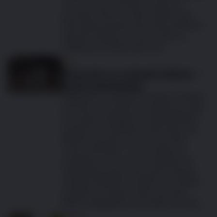
hravé chování. Jak ale čas plyne, je
přirozené všímat si změn. Možná vaše
dříve čiperná kočka dnes dává přednost
dlouhým šlofíkům na slunci, nebo už
neběhá za hračkami jako dřív.
Psi
Nenechte se rozhodit klíšťaty –
jak jim předcházet
Věděli jste, že i když je pomalá procházka
přírodou pro vašeho psa příjemná, může
ho vystavit nebezpečí v podobě klíšťat?
Skutečným problémem však nejsou jen
klíšťata samotná, ale i nemoci, které
mohou přenášet. V tomto článku se
podíváme na to, proč jsou klíšťata tak
nebezpečná, jak poznat, že byl váš pes
vystaven klíšťatům, a jaké kroky můžete
podniknout, abyste svého psa před
těmito nebezpečnými parazity ochránili.