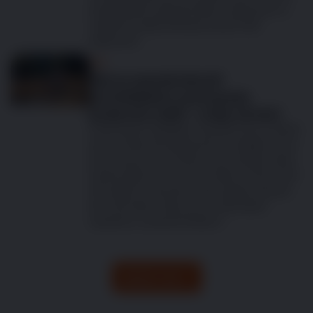
ale důležité osteoartritidu rozpoznat co
nejdříve a jaké příznaky byste měli
sledovat?
Psi
Kdy je zaostávání při
procházkách u psa pouze
projevem stáří – a kdy už není
Pokud jste majitelem staršího psa, možná
jste si všimli, že začíná být pomalejší. Ať už
je to neochota chodit na procházky nebo
ztráta zájmu o hru, tyto změny mohou být
důvodem k obavám. Zpomaluje váš pes
jen kvůli věku, nebo je na vině bolest
spojená s osteoartritidou?
Načíst více