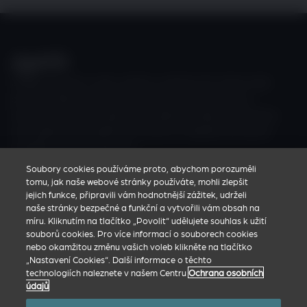
Zoetis zkoumá, vyvíjí, vyrábí a uvádí na trh různorodé
portfolio léků a vakcín pro zdraví zvířat, které jsou
navrženy tak, aby splňovaly reálné potřeby veterinářů,
chovatelů hospodářských zvířat a majitelů domácích
mazlíčků, které podporují.
Soubory cookies používáme proto, abychom porozuměli
tomu, jak naše webové stránky používáte, mohli zlepšit
Korporátní web Zoetis
jejich funkce, připravili vám hodnotnější zážitek, udrželi
naše stránky bezpečné a funkční a vytvořili vám obsah na
Zásady ochrany osobních údajů
míru. Kliknutím na tlačítko „Povolit“ udělujete souhlas k užití
Podmínky použití
souborů cookies. Pro více informací o souborech cookies
nebo okamžitou změnu vašich voleb klikněte na tlačítko
Nastavení Cookies
„Nastavení Cookies“. Další informace o těchto
technologiích naleznete v našem Centru
Ochrana osobních
údajů