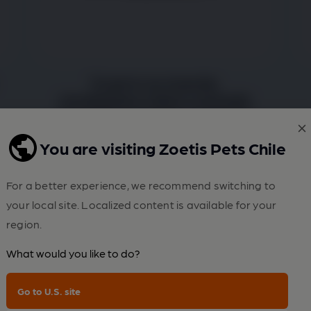
Tu perro se muerde,
mordisquea o lame a menudo
las patas, el cuerpo, el trasero
o la cola.
You are visiting Zoetis Pets Chile
For a better experience, we recommend switching to
your local site. Localized content is available for your
region.
What would you like to do?
Go to U.S. site