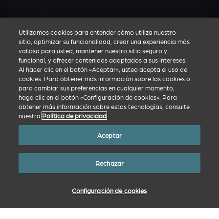
diversa gama de medicamentos y vacunas para la salud
animal diseñados para satisfacer las necesidades reales
de los veterinarios, los ganaderos y los tutores a los que
Utilizamos cookies para entender cómo utiliza nuestro
sitio, optimizar su funcionalidad, crear una experiencia más
ayudan.
valiosa para usted, mantener nuestro sitio seguro y
funcional, y ofrecer contenidos adaptados a sus intereses.
Al hacer clic en el botón «Aceptar», usted acepta el uso de
Web corporativa de Zoetis
cookies. Para obtener más información sobre las cookies o
Política de privacidad
para cambiar sus preferencias en cualquier momento,
haga clic en el botón «Configuración de cookies». Para
Condiciones de uso
obtener más información sobre estas tecnologías, consulte
Configuración de cookies
nuestra
Política de privacidad
Aceptar
Rechazar
© Copyright 2026. Todas las marcas comerciales son propiedad de
Zoetis Inc., sus filiales o sus licenciantes. Todas las demás marcas
comerciales son propiedad de sus respectivos propietarios.
Configuración de cookies
MM-36994