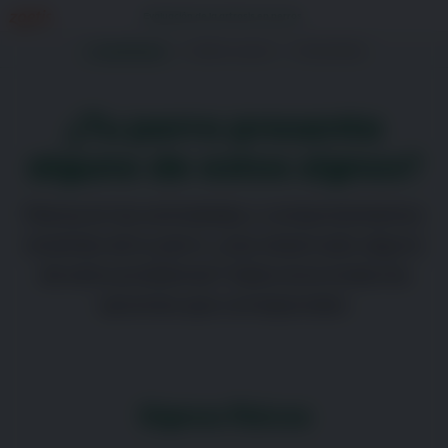
Evaluación de la artrosis en perros
1. Cuestionario
2. Sobre tu perro
3. Resultados
¿Tu perro presenta
alguno de estos signos?
Piensa en las actividades y comportamientos
recientes de tu perro: ¿has observado alguno
de estos problemas? Selecciona todas las
opciones que correspondan.
Signos físicos