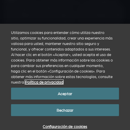
Zoetis descubre, desarrolla, fabrica y comercializa una
diversa gama de medicamentos y vacunas para la salud
animal diseñados para satisfacer las necesidades reales
de los veterinarios, los ganaderos y los tutores a los que
ayudan.
Utilizamos cookies para entender cómo utiliza nuestro
sitio, optimizar su funcionalidad, crear una experiencia más
valiosa para usted, mantener nuestro sitio seguro y
Web corporativa de Zoetis
funcional, y ofrecer contenidos adaptados a sus intereses.
Al hacer clic en el botón «Aceptar», usted acepta el uso de
Política de privacidad
cookies. Para obtener más información sobre las cookies o
Condiciones de uso
para cambiar sus preferencias en cualquier momento,
haga clic en el botón «Configuración de cookies». Para
Configuración de cookies
obtener más información sobre estas tecnologías, consulte
nuestra
Política de privacidad
Aceptar
© Copyright 2026. Todas las marcas comerciales son propiedad de
Zoetis Inc., sus filiales o sus licenciantes. Todas las demás marcas
Rechazar
comerciales son propiedad de sus respectivos propietarios.
MM-18121
Configuración de cookies