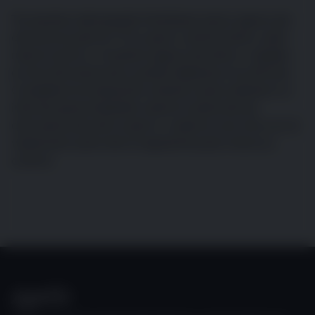
Te resultan demasiado familiares estos signos de
artrosis en perros? Si tu perro camina lento, está
menos activo o muestra signos de dolor o rigidez
en las articulaciones, podría deberse a la artrosis.
Completa la evaluación anterior para obtener un
informe personalizado sobre la salud de las
articulaciones de tu perro o reserva una cita con el
veterinario para dar el siguiente paso hacia su
control.