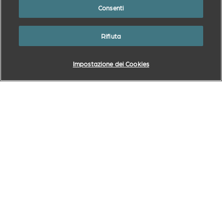
degli animali, concepiti per soddisfare le esigenze reali
Consenti
degli allevatori di bestiame, dei proprietari di animali
domestici e dei veterinari che li assistono.
Rifiuta
Sito web aziendale Zoetis
Impostazione dei Cookies
Informativa sulla privacy
Termini di utilizzo
Impostazione dei Cookies