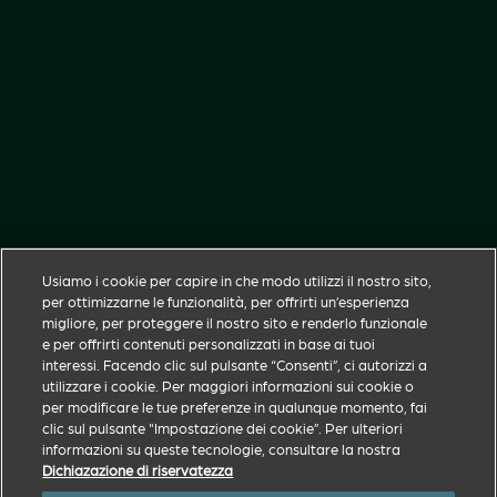
Usiamo i cookie per capire in che modo utilizzi il nostro sito,
per ottimizzarne le funzionalità, per offrirti un’esperienza
migliore, per proteggere il nostro sito e renderlo funzionale
e per offrirti contenuti personalizzati in base ai tuoi
interessi. Facendo clic sul pulsante “Consenti”, ci autorizzi a
† N.B.: se qualcosa ti preoccupa, è sempre una buona
utilizzare i cookie. Per maggiori informazioni sui cookie o
idea fare subito riferimento al tuo veterinario.
per modificare le tue preferenze in qualunque momento, fai
clic sul pulsante "Impostazione dei cookie”. Per ulteriori
Zoetis scopre, sviluppa, produce e commercializza un
informazioni su queste tecnologie, consultare la nostra
Dichiazazione di riservatezza
portafoglio diversificato di vaccini e soluzioni per la salute