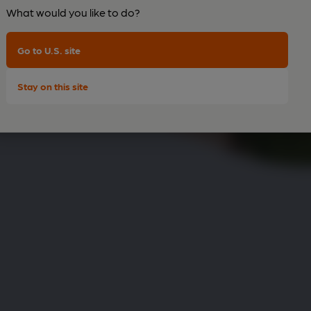
sere
What would you like to do?
.
Go to U.S. site
Stay on this site