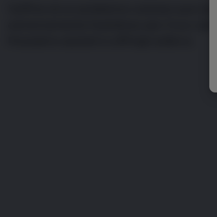
Soffrire di un problema cutaneo può es
estremamente fastidioso per il tuo cane
Possiamo aiutarti a offrirgli sollievo.