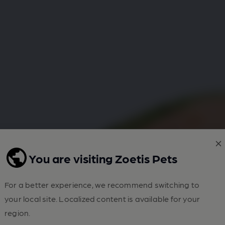
You are visiting Zoetis Pets
l
For a better experience, we recommend switching to
your local site. Localized content is available for your
region.