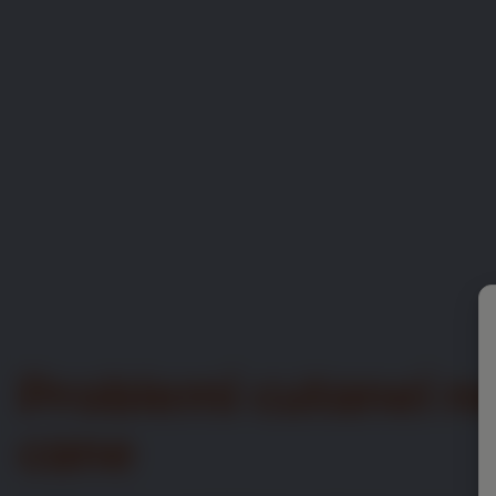
Problemi cutanei ne
cane