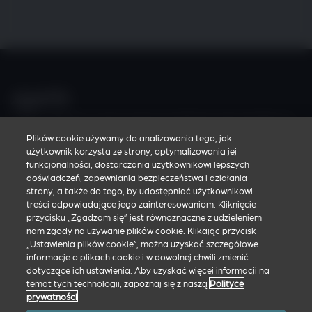
Zoetis odkrywa, opracowuje, produkuje i wprowadza na
rynek zróżnicowaną ofertę leków i szczepionek dla
Plików cookie używamy do analizowania tego, jak
zwierząt, które spełniają rzeczywiste potrzeby lekarzy
użytkownik korzysta ze strony, optymalizowania jej
funkcjonalności, dostarczania użytkownikowi lepszych
weterynarii oraz hodowców i opiekunów zwierząt.
doświadczeń, zapewniania bezpieczeństwa i działania
strony, a także do tego, by udostępniać użytkownikowi
treści odpowiadające jego zainteresowaniom. Kliknięcie
Strona internetowa firmy Zoetis
przycisku „Zgadzam się” jest równoznaczne z udzieleniem
nam zgody na używanie plików cookie. Klikając przycisk
Polityka prywatności
„Ustawienia plików cookie”, można uzyskać szczegółowe
Regulamin
informacje o plikach cookie i w dowolnej chwili zmienić
dotyczące ich ustawienia. Aby uzyskać więcej informacji na
Ustawienia plików cookie
temat tych technologii, zapoznaj się z naszą
Polityce
prywatności